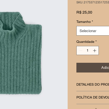
SKU: 21753712351725
Preço
R$ 25,00
Tamanho
*
Selecionar
Quantidade
*
Adic
DETALHES DO PRO
Use este espaço para
POLÍTICA DE DEV
seu produto, como ta
especiais e instruçõ
Use este espaço para
ótimo lugar para esc