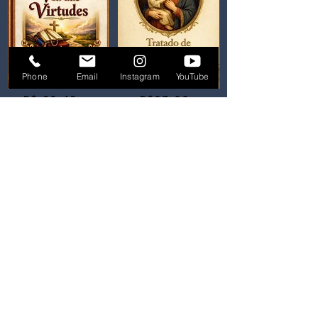
Phone
Email
Instagram
YouTube
R$ 30,45
R$27,82
R$ 30,57
R$ 30,98